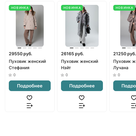
НОВИНКА
НОВИНКА
НОВИНКА
29550 руб.
26165 руб.
21250 руб.
Пуховик женский
Пуховик женский
Пуховик ж
Стефания
Нэйт
Лучана
0
0
0
Подробнее
Подробнее
Подро