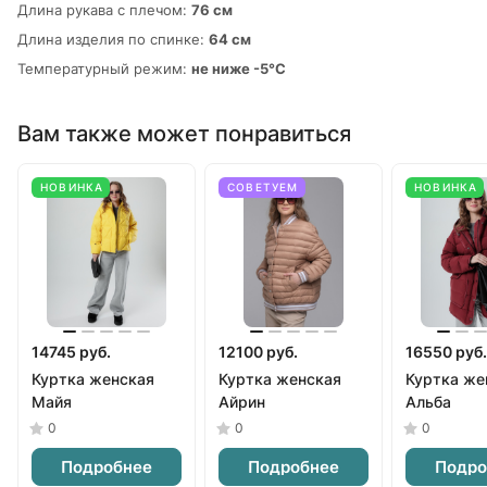
Длина рукава с плечом:
76 см
Длина изделия по спинке:
64 см
Температурный режим:
не ниже -5°С
Вам также может понравиться
НОВИНКА
СОВЕТУЕМ
НОВИНКА
14745 руб.
12100 руб.
16550 руб.
Куртка женская
Куртка женская
Куртка же
Майя
Айрин
Альба
0
0
0
Подробнее
Подробнее
Подро