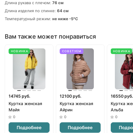
Длина рукава с плечом:
76 см
Длина изделия по спинке:
64 см
Температурный режим:
не ниже -5°С
Вам также может понравиться
НОВИНКА
СОВЕТУЕМ
НОВИНКА
14745 руб.
12100 руб.
16550 руб.
Куртка женская
Куртка женская
Куртка же
Майя
Айрин
Альба
0
0
0
Подробнее
Подробнее
Подро