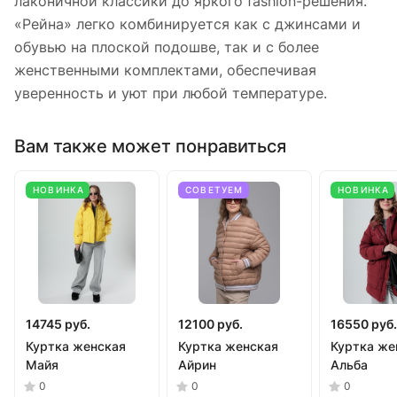
лаконичной классики до яркого fashion-решения.
«Рейна» легко комбинируется как с джинсами и
обувью на плоской подошве, так и с более
женственными комплектами, обеспечивая
уверенность и уют при любой температуре.
Вам также может понравиться
НОВИНКА
СОВЕТУЕМ
НОВИНКА
14745 руб.
12100 руб.
16550 руб.
Куртка женская
Куртка женская
Куртка же
Майя
Айрин
Альба
0
0
0