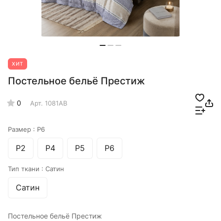
ХИТ
Постельное бельё Престиж
0
Арт.
1081AB
Размер :
Р6
Р2
Р4
Р5
Р6
Тип ткани :
Сатин
Сатин
Постельное бельё Престиж