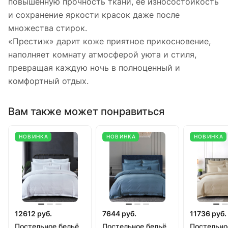
повышенную прочность ткани, её износостойкость
и сохранение яркости красок даже после
множества стирок.
«Престиж» дарит коже приятное прикосновение,
наполняет комнату атмосферой уюта и стиля,
превращая каждую ночь в полноценный и
комфортный отдых.
Вам также может понравиться
НОВИНКА
НОВИНКА
НОВИНКА
12612 руб.
7644 руб.
11736 руб.
Постельное бельё
Постельное бельё
Постельно