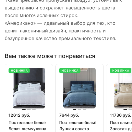
Ткань прекрасно пропускает воздух, устойчива к
выцветанию и сохраняет насыщенность цвета
после многочисленных стирок.
«Американо» — идеальный выбор для тех, кто
ценит лаконичный дизайн, практичность и
безупречное качество премиального текстиля.
Вам также может понравиться
НОВИНКА
НОВИНКА
НОВИНКА
12612 руб.
7644 руб.
11736 руб.
Постельное бельё
Постельное бельё
Постельно
Белая жемчужина
Лунная соната
Золотая д