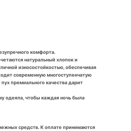
езупречного комфорта.
очетаются натуральный хлопок и
тличной износостойкостью, обеспечивая
оходит современную многоступенчатую
 пух премиального качества дарит
у одеяла, чтобы каждая ночь была
енежных средств. К оплате принимаются