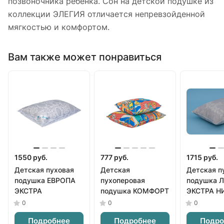
позвоночника ребенка. Сон на детской подушке из
коллекции ЭЛЕГИЯ отличается непревзойденной
мягкостью и комфортом.
Вам также может понравиться
1550 руб.
777 руб.
1715 руб.
Детская пуховая
Детская
Детская п
подушка ЕВРОПА
пухоперовая
подушка 
ЭКСТРА
подушка КОМФОРТ
ЭКСТРА Н
0
0
0
Подробнее
Подробнее
Подро