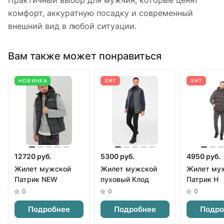
Практичный выбор для мужчин, которые ценят
комфорт, аккуратную посадку и современный
внешний вид в любой ситуации.
Вам также может понравиться
НОВИНКА
ХИТ
ХИТ
12720 руб.
5300 руб.
4950 руб.
Жилет мужской
Жилет мужской
Жилет му
Патрик NEW
пуховый Клод
Патрик Н
0
0
0
Подробнее
Подробнее
Подро