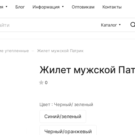
ия
Блог
Информация
Оптовикам
Контакты
Каталог
–
ие утепленные
Жилет мужской Патрик
Жилет мужской Па
0
Цвет :
Черный/ зеленый
Синий/зеленый
Черный/оранжевый