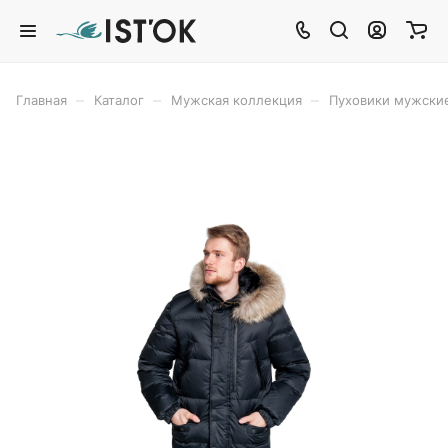
–
–
–
Главная
Каталог
Мужская коллекция
Пуховики мужски