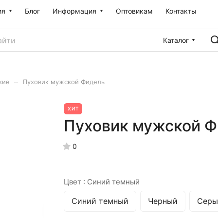
ия
Блог
Информация
Оптовикам
Контакты
Каталог
–
кие
Пуховик мужской Фидель
ХИТ
Пуховик мужской Ф
0
Цвет :
Синий темный
Синий темный
Черный
Серы