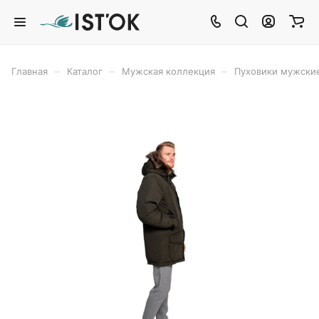
–
–
–
Главная
Каталог
Мужская коллекция
Пуховики мужски