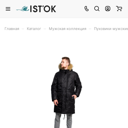
–
–
–
Главная
Каталог
Мужская коллекция
Пуховики мужски