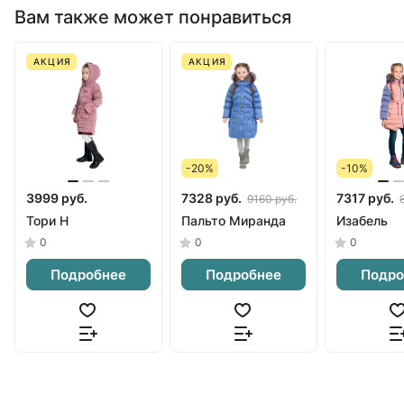
Вам также может понравиться
АКЦИЯ
АКЦИЯ
-20%
-10%
3999 руб.
7328 руб.
7317 руб.
9160 руб.
Тори Н
Пальто Миранда
Изабель
0
0
0
Подробнее
Подробнее
Подро