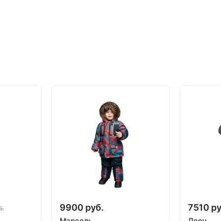
9900 руб.
7510 ру
б.
Марсель
Леон