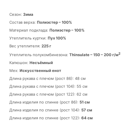
Сезон:
Зима
Состав верха:
Полиэстер – 100%
Материал подклада:
Полиэстер – 100%
Утеплитель куртки:
Пух 100%
Вес утеплителя:
225 г
2
Утеплитель полукомбинезона:
Thinsulate – 150 – 200 г/м
Капюшон:
Несъёмный
Мех:
Искусственный енот
Длина рукава с плечом (рост 86): 48 см
Длина рукава с плечом (рост 104): 55 см
Длина рукава с плечом (рост 122): 62 см
Длина изделия по спинке (рост 86):
51 см
Длина изделия по спинке (рост 104):
57 см
Длина изделия по спинке (рост 122):
64 см