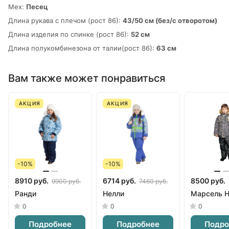
Мех:
Песец
Длина рукава с плечом (рост 86):
43/50 см (без/с отворотом)
Длина изделия по спинке (рост 86):
52 см
Длина полукомбинезона от талии(рост 86):
63 см
Вам также может понравиться
АКЦИЯ
АКЦИЯ
-10%
-10%
8910 руб.
6714 руб.
8500 руб.
9900 руб.
7460 руб.
Ранди
Нелли
Марсель 
0
0
0
Подробнее
Подробнее
Подро