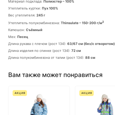
Материал подклада:
Полиэстер – 100%
Утеплитель куртки:
Пух 100%
Вес утеплителя:
245 г
2
Утеплитель полукомбинезона:
Thinsulate – 150-200 г/м
Капюшон:
Съёмный
Мех:
Песец
Длина рукава с плечом (рост 134):
63/67 см (без/с отворотом)
Длина изделия по спинке (рост 134):
72 см
Длина полукомбинезона от талии (рост 134):
88 см
Вам также может понравиться
АКЦИЯ
АКЦИЯ